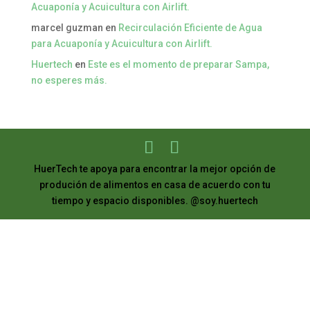
Acuaponía y Acuicultura con Airlift.
marcel guzman
en
Recirculación Eficiente de Agua
para Acuaponía y Acuicultura con Airlift.
Huertech
en
Este es el momento de preparar Sampa,
no esperes más.
HuerTech te apoya para encontrar la mejor opción de
produción de alimentos en casa de acuerdo con tu
tiempo y espacio disponibles. @soy.huertech