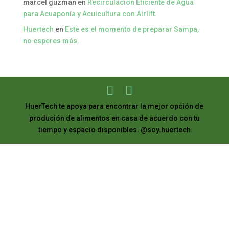
marcel guzman
en
Recirculación Eficiente de Agua
para Acuaponía y Acuicultura con Airlift.
Huertech
en
Este es el momento de preparar Sampa,
no esperes más.
HuerTech te apoya para encontrar la mejor opción de
produción de alimentos en casa de acuerdo con tu
tiempo y espacio disponibles. @soy.huertech