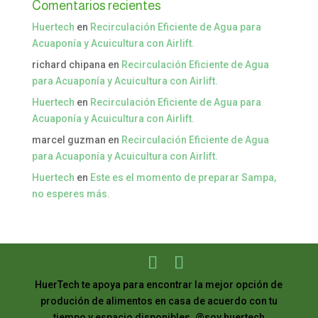
Comentarios recientes
Huertech
en
Recirculación Eficiente de Agua para
Acuaponía y Acuicultura con Airlift.
richard chipana
en
Recirculación Eficiente de Agua
para Acuaponía y Acuicultura con Airlift.
Huertech
en
Recirculación Eficiente de Agua para
Acuaponía y Acuicultura con Airlift.
marcel guzman
en
Recirculación Eficiente de Agua
para Acuaponía y Acuicultura con Airlift.
Huertech
en
Este es el momento de preparar Sampa,
no esperes más.
HuerTech te apoya para encontrar la mejor opción de
produción de alimentos en casa de acuerdo con tu
tiempo y espacio disponibles. @soy.huertech