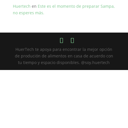
Huertech
en
Este es el momento de preparar Sampa,
no esperes más.
HuerTech te apoya para encontrar la mejor opción
de produción de alimentos en casa de acuerdo con
tu tiempo y espacio disponibles. @soy.huertech