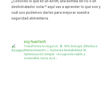
¿Conoces lo que es un Airlift, una bomba de río o un
deshidratador solar? aquí vas a aprender lo que son y
cuál uso podemos darles para mejorar nuestra
seguridad alimentaria.
soy.huertech
Transforma tu negocio:
🔋-90% Energía
💰Reduce
Mantenimiento
📈Aumenta Rentabilidad
🛠️
Optimización Simple
⚡Acuaponía viable y
sostenible
Inicia Acá ↓