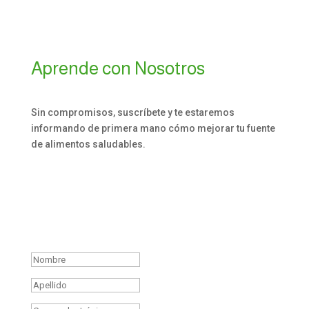
Aprende con Nosotros
Sin compromisos, suscríbete y te estaremos
informando de primera mano cómo mejorar tu fuente
de alimentos saludables.
Estamos felices de que te
hayas suscrito, esperamos
aportar información valiosa
para tu vida.