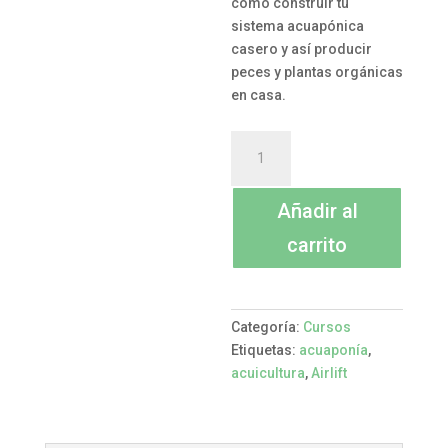
como construir tu
sistema acuapónica
casero y así producir
peces y plantas orgánicas
en casa.
Curso
Construcción
de
Añadir al
airlift
para
carrito
Acuaponía
y
Acuicultura
cantidad
Categoría:
Cursos
Etiquetas:
acuaponía
,
acuicultura
,
Airlift