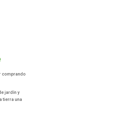
e
dar comprando
e jardín y
 tierra una