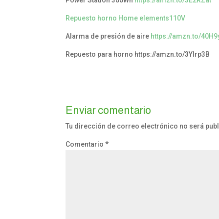
Power Station 300Wh
https://amzn.to/3E2RZat
R
e
p
u
e
s
t
o
h
o
r
n
o
Home elements
1
1
0
V
Alarma de presión de aire
https://amzn.to/40H
Repuesto para horno https://amzn.to/3Ylrp3B
Enviar comentario
Tu dirección de correo electrónico no será pub
Comentario
*