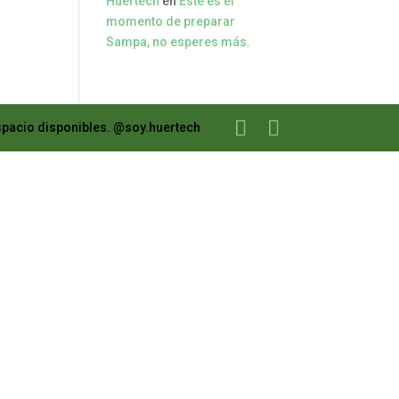
Huertech
en
Este es el
momento de preparar
Sampa, no esperes más.
spacio disponibles. @soy.huertech