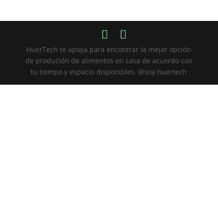
HuerTech te apoya para encontrar la mejor opción
de produción de alimentos en casa de acuerdo con
tu tiempo y espacio disponibles. @soy.huertech